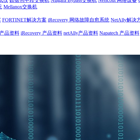
试仪
数据包中转交换机
Niagara Bypass交换机
Netscout 网络设备
元
Mellanox交换机
案
FORTINET解决方案
iRecovery 网络故障自愈系统
NetAlly解
net产品资料
iRecovery 产品资料
netAlly产品资料
Napatech 产品资料