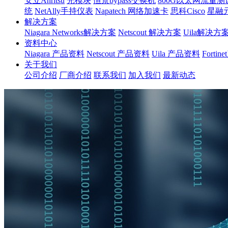
安立Anritsu
光模块
恒景bypass交换机
800G以太网流量测
统
NetAlly手持仪表
Napatech 网络加速卡
思科Cisco
星融
解决方案
Niagara Networks解决方案
Netscout 解决方案
Uila解决方
资料中心
Niagara 产品资料
Netscout 产品资料
Uila 产品资料
Forti
关于我们
公司介绍
厂商介绍
联系我们
加入我们
最新动态