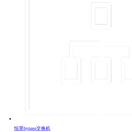
恒景bypass交换机