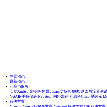
恒景动态
最新动态
产品与服务
安立Anritsu
光模块
恒景bypass交换机
800G以太网流量测
NetAlly手持仪表
Napatech 网络加速卡
思科Cisco
星融元
M
解决方案
Niagara Networks解决方案
Netscout 解决方案
Uila解决方案