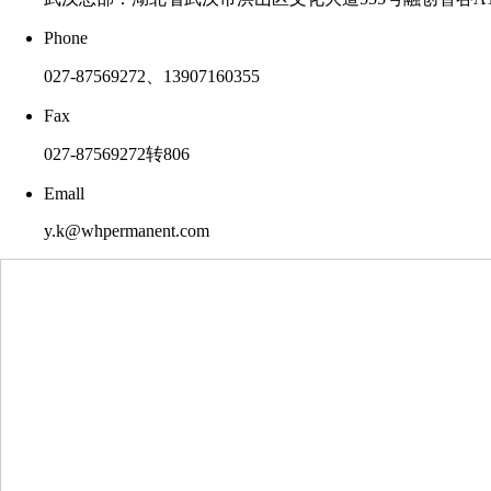
Phone
027-87569272、13907160355
Fax
027-87569272转806
Emall
y.k@whpermanent.com