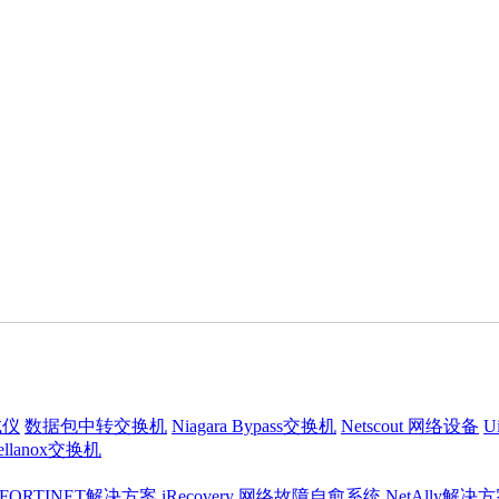
试仪
数据包中转交换机
Niagara Bypass交换机
Netscout 网络设备
U
ellanox交换机
FORTINET解决方案
iRecovery 网络故障自愈系统
NetAlly解决