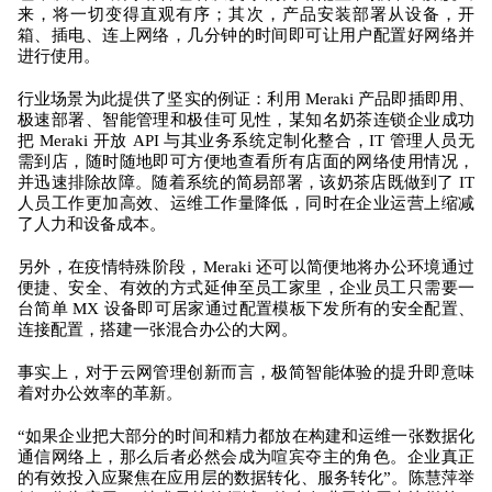
来，将一切变得直观有序；其次，产品安装部署从设备，开
箱、插电、连上网络，几分钟的时间即可让用户配置好网络并
进行使用。
行业场景为此提供了坚实的例证：利用 Meraki 产品即插即用、
极速部署、智能管理和极佳可见性，某知名奶茶连锁企业成功
把 Meraki 开放 API 与其业务系统定制化整合，IT 管理人员无
需到店，随时随地即可方便地查看所有店面的网络使用情况，
并迅速排除故障。随着系统的简易部署，该奶茶店既做到了 IT
人员工作更加高效、运维工作量降低，同时在企业运营上缩减
了人力和设备成本。
另外，在疫情特殊阶段，Meraki 还可以简便地将办公环境通过
便捷、安全、有效的方式延伸至员工家里，企业员工只需要一
台简单 MX 设备即可居家通过配置模板下发所有的安全配置、
连接配置，搭建一张混合办公的大网。
事实上，对于云网管理创新而言，极简智能体验的提升即意味
着对办公效率的革新。
“如果企业把大部分的时间和精力都放在构建和运维一张数据化
通信网络上，那么后者必然会成为喧宾夺主的角色。企业真正
的有效投入应聚焦在应用层的数据转化、服务转化”。陈慧萍举