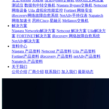
安立Anritsu
光模块
恒景bypass交换机
800G以太网流量
测试仪
数据包中转交换机
Niagara Bypass交换机
Netscout
网络设备
Uila 虚拟化性能监控
Fortinet 网络安全
iRecovery网络故障自愈系统
NetAlly手持仪表
Napatech
网络加速卡
思科Cisco
星融元
Mellanox交换机
解决方案
Niagara Networks解决方案
Netscout 解决方案
Uila解决方
案
FORTINET解决方案
iRecovery 网络故障自愈系统
NetAlly解决方案
资料中心
Niagara 产品资料
Netscout 产品资料
Uila 产品资料
Fortinet产品资料
iRecovery 产品资料
netAlly产品资料
Napatech 产品资料
关于我们
公司介绍
厂商介绍
联系我们
加入我们
最新动态