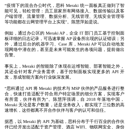
“疫情下的混合办公时代，思科 Meraki 统一面板真正做到了智
能可见，轻松管理：员工居家所有网络接入、数据传输以及客
户端管理、流量管理、数据分析、无线管理、无线安全管理等
等功能都在云网管理平台上实现”。陈慧萍如是说。
例如，通过办公区的 Meraki AP，企业 IT 部门员工基于控制面
板详细的日志记录，可迅速掌握 AP 设备所出现的认证错误；另
外，通过后台的机器学习、Case 库，Meraki AP 可以自动地发
现网络中潜在的，甚至是未来可能发生的各项问题，提前做出
告警。
事实上，Meraki 的智能除了体现在运维智能、部署智能之外，
其还会针对客户业务需求，基于控制面板实现更多的 API 开
发，形成智能方案向行业纵深发展。
“思科通过 API 将 Meraki 的技术与 MSP 伙伴的产品服务进行整
合，快速打造适配于符合用户特定场景的细分方案，实现客户
有所需，伙伴有所为”。陈慧萍强调，自 2018 年落地中国，
Meraki 无论是客户数量，还是业务收入，都实现了三位数的高
速增长，这些都离不开合作伙伴与客户的认可和信任。
据悉，以 Meraki 的 API 为基础，思科分布于千行百业的合作伙
伴已经开发出适配于资产管理、酒店 WIFI、物联网安全、身份