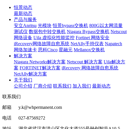
恒景动态
最新动态
产品与服务
安立Anritsu
光模块
恒景bypass交换机
800G以太网流量
测试仪
数据包中转交换机
Niagara Bypass交换机
Netscout
网络设备
Uila 虚拟化性能监控
Fortinet 网络安全
iRecovery网络故障自愈系统
NetAlly手持仪表
Napatech
网络加速卡
思科Cisco
星融元
Mellanox交换机
解决方案
Niagara Networks解决方案
Netscout 解决方案
Uila解决方
案
FORTINET解决方案
iRecovery 网络故障自愈系统
NetAlly解决方案
关于我们
公司介绍
厂商介绍
联系我们
加入我们
最新动态
联系我们
邮箱 y.k@whpermanent.com
电话 027-87569272
地址 湖北省武汉市洪山区文化大道555号融创智谷A10-5