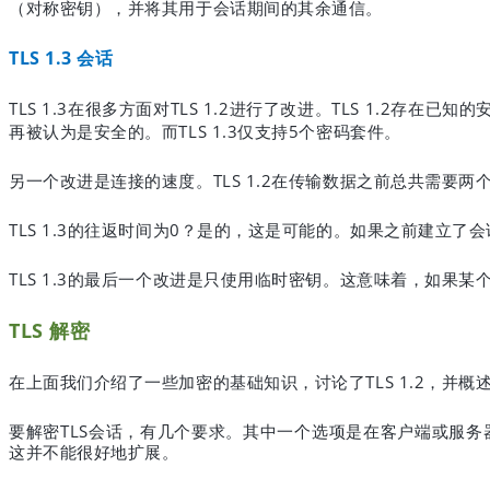
（对称密钥），并将其用于会话期间的其余通信。
TLS 1.3
会话
TLS 1.3
TLS 1.2
TLS 1.2
在很多方面对
进行了改进。
存在已知的
TLS 1.3
5
再被认为是安全的。而
仅支持
个密码套件。
TLS 1.2
另一个改进是连接的速度。
在传输数据之前总共需要两
TLS 1.3
0
的往返时间为
？是的，这是可能的。如果之前建立了会
TLS 1.3
的最后一个改进是只使用临时密钥。这意味着，如果某
TLS
解密
TLS 1.2
在上面我们介绍了一些加密的基础知识，讨论了
，并概
TLS
要解密
会话，有几个要求。其中一个选项是在客户端或服务
这并不能很好地扩展。