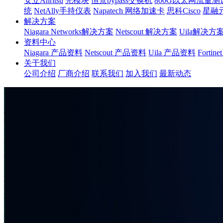
安立Anritsu
光模块
恒景bypass交换机
800G以太网流量测
统
NetAlly手持仪表
Napatech 网络加速卡
思科Cisco
星融
解决方案
Niagara Networks解决方案
Netscout 解决方案
Uila解决方
资料中心
Niagara 产品资料
Netscout 产品资料
Uila 产品资料
Forti
关于我们
公司介绍
厂商介绍
联系我们
加入我们
最新动态