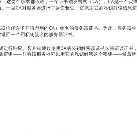
3
CA
CA
，这两个版本都依赖于一个证书颁发机构（
）。
是一个实
CA
始。一旦
对服务器进行了身份验证，它就用它的私钥对该信息
CA
览器信任许多开箱即用的
）签名的服务器证书。为此，服务器生
并返回一个用私钥签名的服务器证书。
CA
钥进行响应。客户端通过使用
的公钥解密该证书来验证该证书
话密钥——只有该服务器可以用它的私钥解密这个密钥——然后使