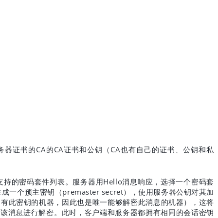
CA
CA
CA
务器证书的
的
证书和公钥（
也有自己的证书、公钥和私
Hello
支持的密码套件列表。服务器用
消息响应，选择一个密码套
premaster secret
生成一个预主密钥（
），使用服务器公钥对其加
拥有此密钥的机器，因此也是唯一能够解密此消息的机器），这将
对该消息进行解密。此时，客户端和服务器都拥有相同的会话密钥