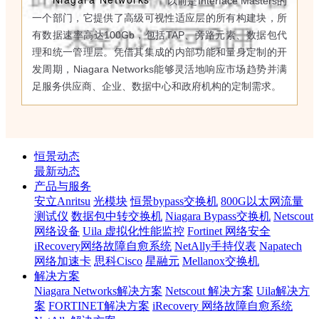
以前是Interface Masters的
一个部门，它提供了高级可视性适应层的所有构建块，所
有数据速率高达100Gb，包括TAP、旁路元素、数据包代
理和统一管理层。凭借其集成的内部功能和量身定制的开
发周期，Niagara Networks能够灵活地响应市场趋势并满
足服务供应商、企业、数据中心和政府机构的定制需求。
恒景动态
最新动态
产品与服务
安立Anritsu
光模块
恒景bypass交换机
800G以太网流量
测试仪
数据包中转交换机
Niagara Bypass交换机
Netscout
网络设备
Uila 虚拟化性能监控
Fortinet 网络安全
iRecovery网络故障自愈系统
NetAlly手持仪表
Napatech
网络加速卡
思科Cisco
星融元
Mellanox交换机
解决方案
Niagara Networks解决方案
Netscout 解决方案
Uila解决方
案
FORTINET解决方案
iRecovery 网络故障自愈系统