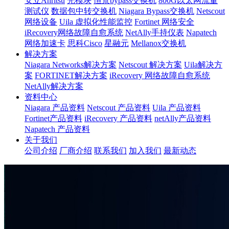
安立Anritsu
光模块
恒景bypass交换机
800G以太网流量
测试仪
数据包中转交换机
Niagara Bypass交换机
Netscout
网络设备
Uila 虚拟化性能监控
Fortinet 网络安全
iRecovery网络故障自愈系统
NetAlly手持仪表
Napatech
网络加速卡
思科Cisco
星融元
Mellanox交换机
解决方案
Niagara Networks解决方案
Netscout 解决方案
Uila解决方
案
FORTINET解决方案
iRecovery 网络故障自愈系统
NetAlly解决方案
资料中心
Niagara 产品资料
Netscout 产品资料
Uila 产品资料
Fortinet产品资料
iRecovery 产品资料
netAlly产品资料
Napatech 产品资料
关于我们
公司介绍
厂商介绍
联系我们
加入我们
最新动态