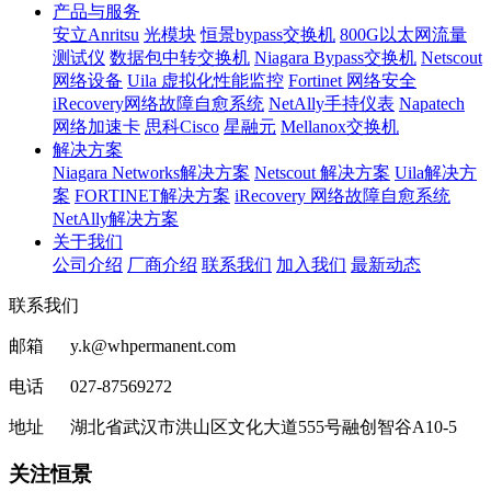
产品与服务
安立Anritsu
光模块
恒景bypass交换机
800G以太网流量
测试仪
数据包中转交换机
Niagara Bypass交换机
Netscout
网络设备
Uila 虚拟化性能监控
Fortinet 网络安全
iRecovery网络故障自愈系统
NetAlly手持仪表
Napatech
网络加速卡
思科Cisco
星融元
Mellanox交换机
解决方案
Niagara Networks解决方案
Netscout 解决方案
Uila解决方
案
FORTINET解决方案
iRecovery 网络故障自愈系统
NetAlly解决方案
关于我们
公司介绍
厂商介绍
联系我们
加入我们
最新动态
联系我们
邮箱 y.k@whpermanent.com
电话 027-87569272
地址 湖北省武汉市洪山区文化大道555号融创智谷A10-5
关注恒景