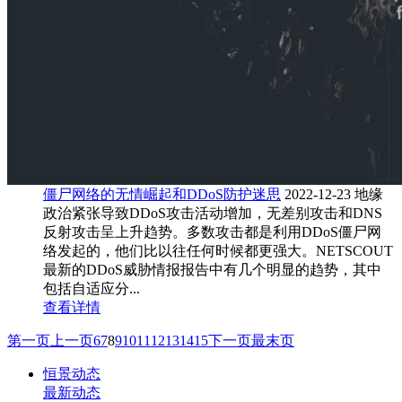
僵尸网络的无情崛起和DDoS防护迷思
2022-12-23
地缘
政治紧张导致DDoS攻击活动增加，无差别攻击和DNS
反射攻击呈上升趋势。多数攻击都是利用DDoS僵尸网
络发起的，他们比以往任何时候都更强大。NETSCOUT
最新的DDoS威胁情报报告中有几个明显的趋势，其中
包括自适应分...
查看详情
第一页
上一页
6
7
8
9
10
11
12
13
14
15
下一页
最末页
恒景动态
最新动态