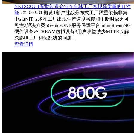
NETSCOUT帮助制造企业在全球工厂实现高质量的IT性
能
2023-03-31
概览1客户挑战分布式工厂严重依赖非集
中式的IT技术在工厂出现生产速度减慢和中断时缺乏可
见性2解决方案nGeniusONE服务保障平台InfiniStreamNG
硬件设备vSTREAM虚拟设备3用户收益减少MTTR以解
决影响工厂和装配线的问题...
查看详情