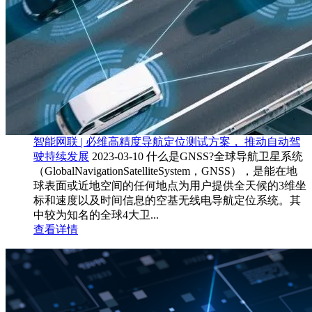
智能网联 | 必维高精度导航定位测试方案， 推动自动驾
驶持续发展
2023-03-10
什么是GNSS?全球导航卫星系统
（GlobalNavigationSatelliteSystem，GNSS），是能在地
球表面或近地空间的任何地点为用户提供全天候的3维坐
标和速度以及时间信息的空基无线电导航定位系统。其
中较为知名的全球4大卫...
查看详情