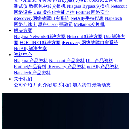
安立Anritsu
光模块
恒景bypass交换机
800G以太网流量
测试仪
数据包中转交换机
Niagara Bypass交换机
Netscout
网络设备
Uila 虚拟化性能监控
Fortinet 网络安全
iRecovery网络故障自愈系统
NetAlly手持仪表
Napatech
网络加速卡
思科Cisco
星融元
Mellanox交换机
解决方案
Niagara Networks解决方案
Netscout 解决方案
Uila解决方
案
FORTINET解决方案
iRecovery 网络故障自愈系统
NetAlly解决方案
资料中心
Niagara 产品资料
Netscout 产品资料
Uila 产品资料
Fortinet产品资料
iRecovery 产品资料
netAlly产品资料
Napatech 产品资料
关于我们
公司介绍
厂商介绍
联系我们
加入我们
最新动态